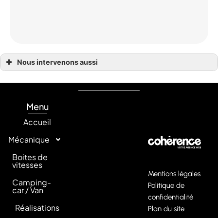
Nous intervenons aussi
Réparation boite de vitesses Angers
Réparation boite de vitesses Dijon
Réparation boite de vitesses Grenoble
Réparation boite de vitesses La Rochelle
Réparation boite de vitesses Le Havre
Menu
Réparation boite de vitesses Lille
Réparation boite de vitesses Lyon
Accueil
Réparation boite de vitesses Marseilles
Réparation boite de vitesses Montpellier
Mécanique
Réparation boite de vitesses Nantes
Réparation boite de vitesses Nice
Réparation boite de vitesses Nimes
Boites de
Réparation boite de vitesses Paris
vitesses
Réparation boite de vitesses Poitiers
Mentions légales
Réparation boite de vitesses Reims
Camping-
Réparation boite de vitesses Rennes
Politique de
car / Van
Réparation boite de vitesses Saint-Etienne
confidentialité
Réparation boite de vitesses Strasbourg
Réalisations
Réparation boite de vitesses Toulon
Plan du site
Réparation boite de vitesses Toulouse