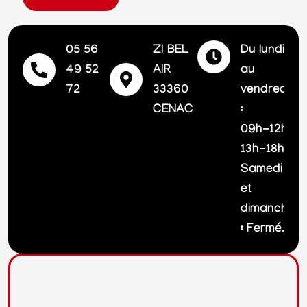
05 56
ZI BEL
Du lundi
49 52
AIR
au
72
33360
vendredi
CENAC
:
09h-12h |
13h-18h
Samedi
et
dimanche
: Fermé.