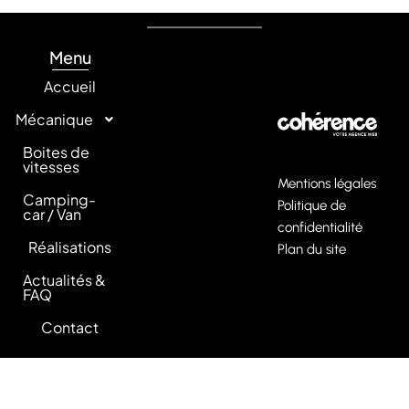
Garage Bouliac
Garage Carignan-de-Bordeaux, Fargues-Saint-Hilaire
Garage Cenac, Camblanes-et-Meynac, Latresne
Garage Langoiran, Créon, Saint-Caprais-de-Bordeaux
Menu
Accueil
Mécanique
Boites de
vitesses
Mentions légales
Camping-
Politique de
car / Van
confidentialité
Réalisations
Plan du site
Actualités &
FAQ
Contact