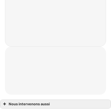
Nous intervenons aussi
Garage Bègles, Villenave-d’Ornon, Floirac